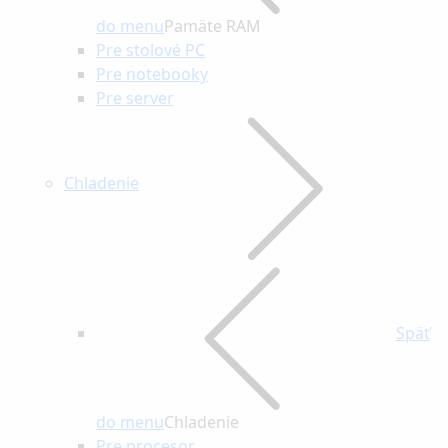
do menu
Pamäte RAM
Pre stolové PC
Pre notebooky
Pre server
Chladenie
Späť
do menu
Chladenie
Pre procesor