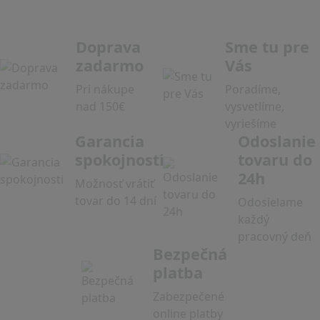
Doprava
Sme tu pre
zadarmo
Vás
Pri nákupe
Poradíme,
nad 150€
vysvetlíme,
vyriešíme
Garancia
Odoslanie
spokojnosti
tovaru do
24h
Možnosť vrátiť
tovar do 14 dní
Odosielame
každý
pracovný deň
Bezpečná
platba
Zabezpečené
online platby