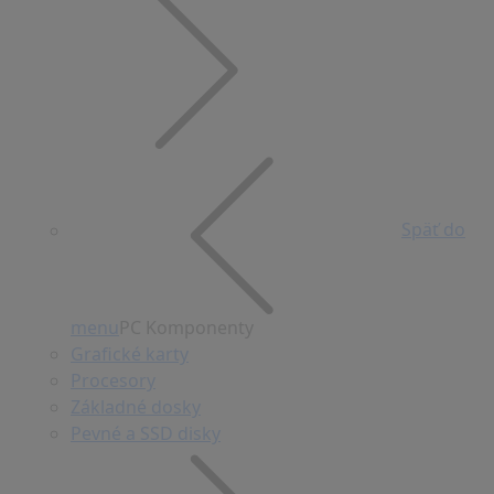
Späť do
menu
PC Komponenty
Grafické karty
Procesory
Základné dosky
Pevné a SSD disky