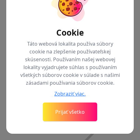
Cookie
Späť do menu
iPhone 13
iPhone 13 Pro Max
Táto webová lokalita používa súbory
iPhone 13 Pro
cookie na zlepšenie používateľskej
iPhone 13
skúsenosti. Používaním našej webovej
Príslušenstvo pre radu iPhone 13
lokality vyjadrujete súhlas s používaním
iPhone 13 Mini
všetkých súborov cookie v súlade s našimi
iPhone 16
zásadami používania súborov cookie.
Zobraziť viac.
Prijať všetko