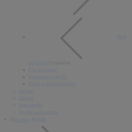
Späť
do menu
Chladenie
Pre procesor
Ventilátory do PC
Pasty a príslušenstvo
Skrine
Zdroje
Mechaniky
Rozširujúce karty
Mobily