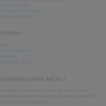
Súbory Cookies
Reklamačný poriadok
Najčastejšie otázky
NOVINKY
Blog
Čoskoré novinky
Obľúbené
Sledovanie zásielky
NEZMEŠKAJ NAŠE AKCIE :)
Vložením svojho e-mailu získaš ako prvý prístup k
novinkám a akciám. Kto skôr príde, ten skôr berie.PS:
nebojte sa nespamujeme :).