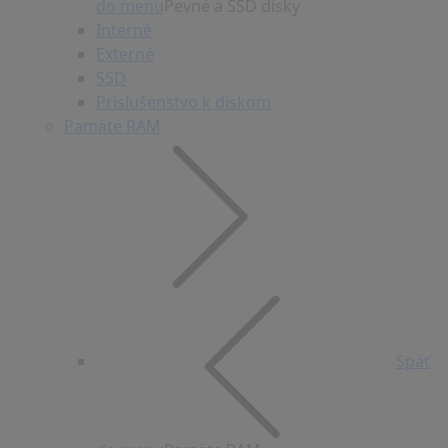
do menu
Pevné a SSD disky
Interné
Externé
SSD
Príslušenstvo k diskom
Pamäte RAM
Späť