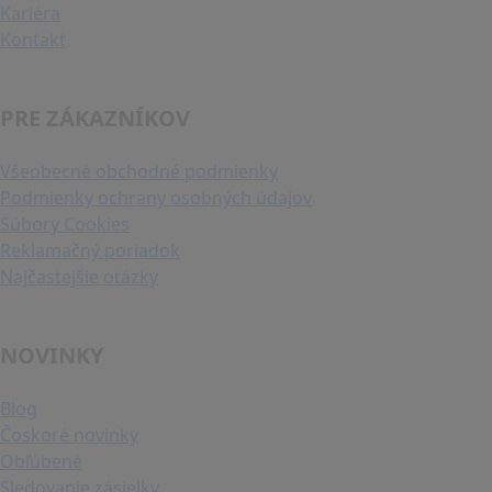
Kariéra
Kontakt
PRE ZÁKAZNÍKOV
Všeobecné obchodné podmienky
Podmienky ochrany osobných údajov
Súbory Cookies
Reklamačný poriadok
Najčastejšie otázky
NOVINKY
Blog
Čoskoré novinky
Obľúbené
Sledovanie zásielky