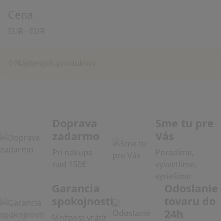
Cena
EUR
-
EUR
0 Nájdených produktov
Doprava
Sme tu pre
zadarmo
Vás
Pri nákupe
Poradíme,
nad 150€
vysvetlíme,
vyriešíme
Garancia
Odoslanie
spokojnosti
tovaru do
24h
Možnosť vrátiť