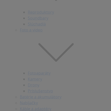
Reproduktory
Soundbary
Slúchadlá
Foto a video
Fotoaparáty
Kamery
Drony
Príslušenstvo
Batérie a akumulátory
Nabíjačky
Káble a adaptéry