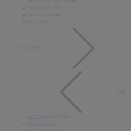
do menu
Pamäte RAM
Pre stolové PC
Pre notebooky
Pre server
Chladenie
Späť
do menu
Chladenie
Pre procesor
Ventilátory do PC