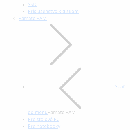
SSD
Príslušenstvo k diskom
Pamäte RAM
Späť
do menu
Pamäte RAM
Pre stolové PC
Pre notebooky