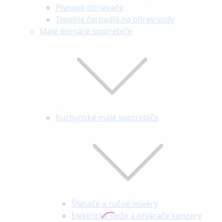
Plynové ohrievače
Tepelné čerpadlá na ohrev vody
Malé domáce spotrebiče
Kuchynské malé spotrebiče
Šľahače a ručné mixéry
Elektrické nože a otvárače konzerv