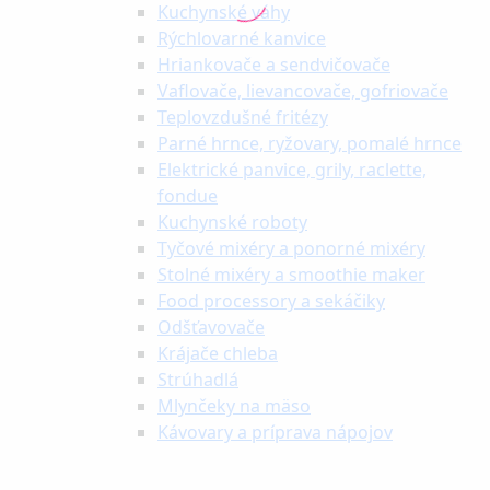
Kuchynské váhy
Rýchlovarné kanvice
Hriankovače a sendvičovače
Vaflovače, lievancovače, gofriovače
Teplovzdušné fritézy
Parné hrnce, ryžovary, pomalé hrnce
Elektrické panvice, grily, raclette,
fondue
Kuchynské roboty
Tyčové mixéry a ponorné mixéry
Stolné mixéry a smoothie maker
Food processory a sekáčiky
Odšťavovače
Krájače chleba
Strúhadlá
Mlynčeky na mäso
Kávovary a príprava nápojov