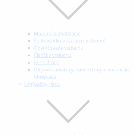
Mobilné klimatizácie
Splitové klimatizácie (nástenné)
Odvlhčovače vzduchu
Čističky vzduchu
Ventilátory
Olejové radiátory, konvektory a keramické
ohrievače
Umývačky riadu