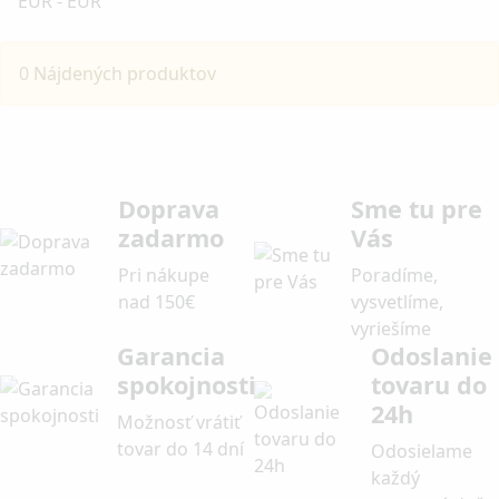
EUR
-
EUR
0 Nájdených produktov
Doprava
Sme tu pre
zadarmo
Vás
Pri nákupe
Poradíme,
nad 150€
vysvetlíme,
vyriešíme
Garancia
Odoslanie
spokojnosti
tovaru do
24h
Možnosť vrátiť
tovar do 14 dní
Odosielame
každý