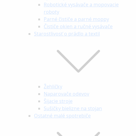
Robotické vysávače a mopovacie
roboty
Parné čističe a parné moppy
Čističe okien a ručné vysávače
Starostlivosť o prádlo a textil
Žehličky
Naparovače odevov
Šijacie stroje
Sušičky bielizne na stojan
Ostatné malé spotrebiče