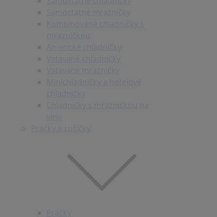
Samostatné chladničky
Samostatné mrazničky
Kombinované chladničky s
mrazničkou
Americké chladničky
Vstavané chladničky
Vstavané mrazničky
Minichladničky a hotelové
chladničky
Chladničky s mrazničkou na
víno
Práčky a sušičky
Práčky