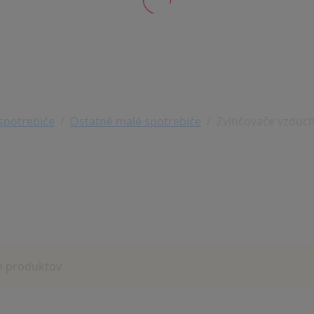
spotrebiče
Ostatné malé spotrebiče
Zvlhčovače vzduc
h produktov