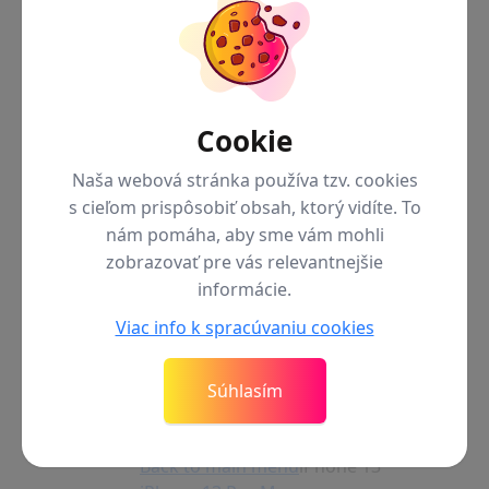
iPhone 14 Pro
iPhone 14 Plus
iPhone 14
Príslušenstvo pre radu iPhone 14
iPhone 13
Cookie
Naša webová stránka používa tzv. cookies
s cieľom prispôsobiť obsah, ktorý vidíte. To
nám pomáha, aby sme vám mohli
zobrazovať pre vás relevantnejšie
informácie.
Viac info k spracúvaniu cookies
Súhlasím
Back to main menu
iPhone 13